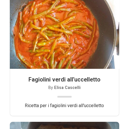
Contorni
Pesce
Dolci
Light
Panini
Vegetariane
Varie
Fagiolini verdi all’uccelletto
Chi Sono
By
Elisa Cascelli
Contattami
Ricetta per i fagiolini verdi all'uccelletto