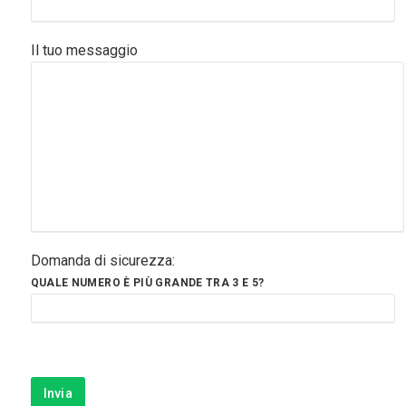
Contorni
Pesce
Il tuo messaggio
Dolci
Light
Panini
Vegetariane
Varie
Domanda di sicurezza:
Chi Sono
QUALE NUMERO È PIÙ GRANDE TRA 3 E 5?
Contattami