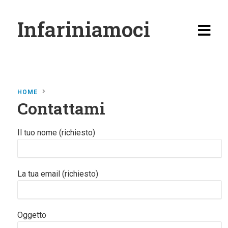
Infariniamoci
HOME
Contattami
Home
Ricette
Il tuo nome (richiesto)
Antipasti
Primi
La tua email (richiesto)
Secondi
Carne
Oggetto