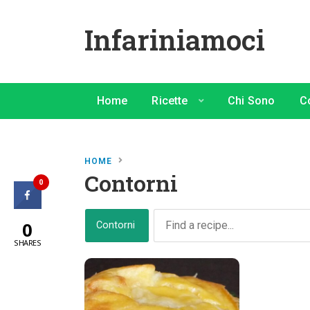
Infariniamoci
Home
Ricette
Chi Sono
C
HOME
Contorni
0
0
Contorni
SHARES