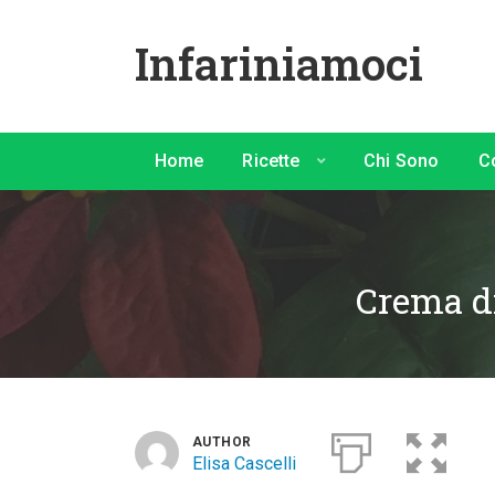
Infariniamoci
Home
Ricette
Chi Sono
C
Crema di
AUTHOR
Elisa Cascelli