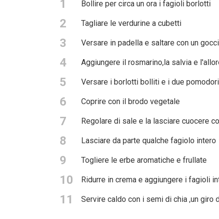
1
Bollire per circa un ora i fagioli borlotti
2
Tagliare le verdurine a cubetti
3
Versare in padella e saltare con un gocci
4
Aggiungere il rosmarino,la salvia e l'allo
5
Versare i borlotti bolliti e i due pomodori
6
Coprire con il brodo vegetale
7
Regolare di sale e la lasciare cuocere co
8
Lasciare da parte qualche fagiolo intero
9
Togliere le erbe aromatiche e frullate
10
Ridurre in crema e aggiungere i fagioli in
11
Servire caldo con i semi di chia ,un giro