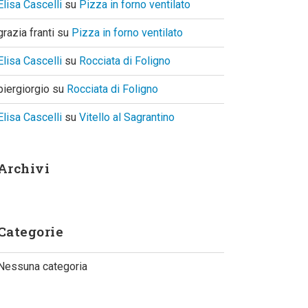
Elisa Cascelli
su
Pizza in forno ventilato
grazia franti
su
Pizza in forno ventilato
Elisa Cascelli
su
Rocciata di Foligno
piergiorgio
su
Rocciata di Foligno
Elisa Cascelli
su
Vitello al Sagrantino
Archivi
Categorie
Nessuna categoria