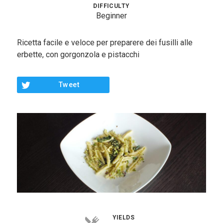
Contorni
DIFFICULTY
Beginner
Pesce
Ricetta facile e veloce per preparere dei fusilli alle
Dolci
erbette, con gorgonzola e pistacchi
Light
Tweet
Panini
Vegetariane
Varie
Chi Sono
Contattami
YIELDS