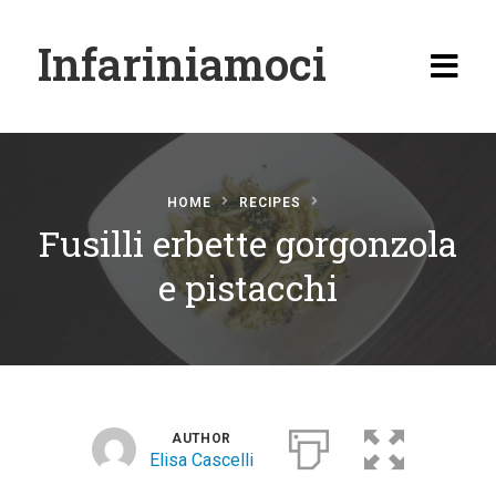
Infariniamoci
HOME
RECIPES
Fusilli erbette gorgonzola
Home
e pistacchi
Ricette
Antipasti
Primi
Secondi
AUTHOR
Elisa Cascelli
Carne