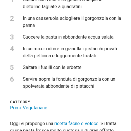
bietoline tagliate a quadratini
2
In una casseruola sciogliere il gorgonzola con la
panna
3
Cuocere la pasta in abbondante acqua salata
4
In un mixer ridurre in granella i pistacchi privati
della pellicina e leggermente tostati
5
Saltare i fusilli con le erbette
6
Servire sopra la fonduta di gorgonzola con un
spolverata abbondante di pistacchi
CATEGORY
Primi
,
Vegetariane
Oggi vi propongo una
ricetta facile e veloce
. Si tratta
di una pasta fresca molto gustosa e di gran effetto.