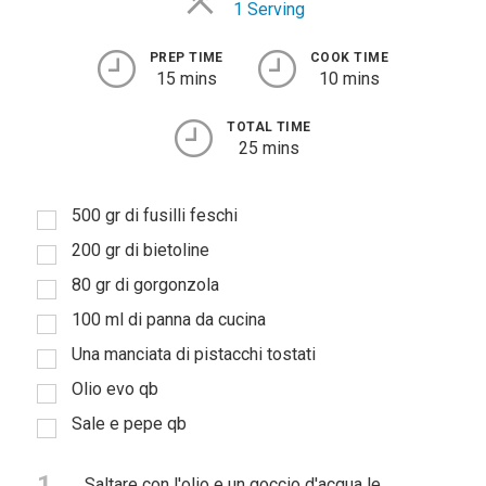
1 Serving
PREP TIME
COOK TIME
15 mins
10 mins
TOTAL TIME
25 mins
500 gr di fusilli feschi
200 gr di bietoline
80 gr di gorgonzola
100 ml di panna da cucina
Una manciata di pistacchi tostati
Olio evo qb
Sale e pepe qb
1
Saltare con l'olio e un goccio d'acqua le