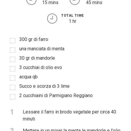
15 mins
45 mins
TOTAL TIME
1 hr
300 gr di farro
una manciata di menta
30 gr di mandorle
3 cucchiai di olio evo
acqua qb
Succo e scorza di 3 lime
2 cucchiaini di Parmigiano Reggiano
1
Lessare il farro in brodo vegetale per circa 40
minuti
2
Mettere in un mixer la menta le mandorle e l'olio