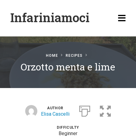
Infariniamoci
HOME
RECIPES
Orzotto menta e lime
Home
Ricette
Antipasti
Primi
AUTHOR
Elisa Cascelli
Secondi
Carne
DIFFICULTY
Beginner