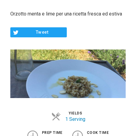
Contorni
Orzotto menta e lime per una ricetta fresca ed estiva
Pesce
Dolci
Tweet
Light
Panini
Vegetariane
Varie
Chi Sono
Contattami
YIELDS
1 Serving
PREP TIME
COOK TIME