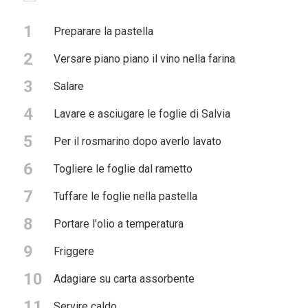
1
Preparare la pastella
2
Versare piano piano il vino nella farina
3
Salare
4
Lavare e asciugare le foglie di Salvia
5
Per il rosmarino dopo averlo lavato
6
Togliere le foglie dal rametto
7
Tuffare le foglie nella pastella
8
Portare l'olio a temperatura
9
Friggere
10
Adagiare su carta assorbente
11
Servire caldo