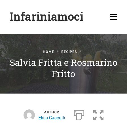
Infariniamoci
HOME
RECIPES
Salvia Fritta e Rosmarino
Home
Fritto
Ricette
Antipasti
Primi
Secondi
AUTHOR
Elisa Cascelli
Carne