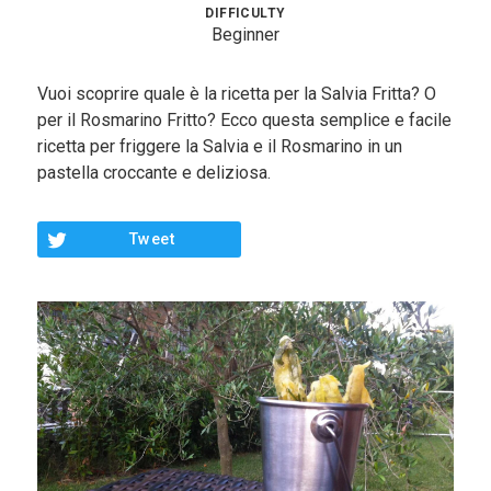
Contorni
DIFFICULTY
Beginner
Pesce
Vuoi scoprire quale è la ricetta per la Salvia Fritta? O
Dolci
per il Rosmarino Fritto? Ecco questa semplice e facile
ricetta per friggere la Salvia e il Rosmarino in un
Light
pastella croccante e deliziosa.
Panini
Vegetariane
Tweet
Varie
Chi Sono
Contattami