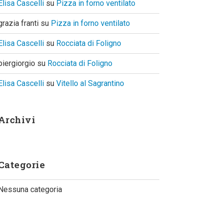
Elisa Cascelli
su
Pizza in forno ventilato
grazia franti
su
Pizza in forno ventilato
Elisa Cascelli
su
Rocciata di Foligno
piergiorgio
su
Rocciata di Foligno
Elisa Cascelli
su
Vitello al Sagrantino
Archivi
Categorie
Nessuna categoria