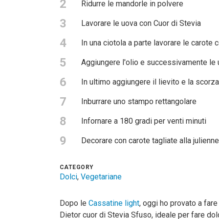
2
Ridurre le mandorle in polvere
3
Lavorare le uova con Cuor di Stevia
4
In una ciotola a parte lavorare le carote 
5
Aggiungere l'olio e successivamente le 
6
In ultimo aggiungere il lievito e la scorz
7
Inburrare uno stampo rettangolare
8
Infornare a 180 gradi per venti minuti
9
Decorare con carote tagliate alla julienne
CATEGORY
Dolci
,
Vegetariane
Dopo le
Cassatine light
, oggi ho provato a fare
Dietor cuor di Stevia Sfuso, ideale per fare dol