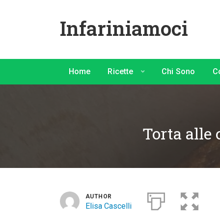
Infariniamoci
Home
Ricette
Chi Sono
C
Torta alle
AUTHOR
Elisa Cascelli