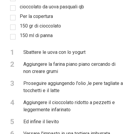
cioccolato da uova pasquali qb
Per la copertura
150 gr di cioccolato
150 ml di panna
1
Sbattere le uova con lo yogurt
2
Aggiungere la farina piano piano cercando di
non creare grumi
3
Proseguire aggiungendo l'olio ,le pere tagliate a
tocchetti e il latte
4
Aggiungere il cioccolato ridotto a pezzetti e
leggermente infarinato
5
Ed infine il lievito
6
Versare l'impasto in una tortiera imburrata