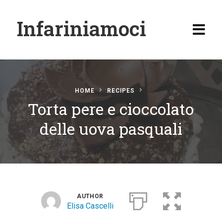
Infariniamoci
HOME
RECIPES
Torta pere e cioccolato
Home
delle uova pasquali
Ricette
Antipasti
Primi
Secondi
AUTHOR
Elisa Cascelli
Carne