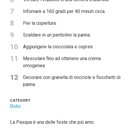
7
Infornare a 160 gradi per 40 minuti circa
8
Per la copertura:
9
Scaldare in un pentolino la panna
10
Aggiungere la cioccolata e coprire
11
Mescolare fino ad ottenere una crema
omogenea
12
13
Decorare con granella di nocciole e fiocchetti di
panna
CATEGORY
Dolci
La Pasqua è una delle feste che più amo.