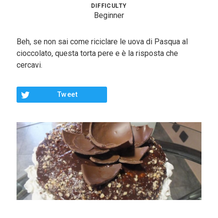
Contorni
DIFFICULTY
Beginner
Pesce
Beh, se non sai come riciclare le uova di Pasqua al
Dolci
cioccolato, questa torta pere e è la risposta che
cercavi.
Light
Panini
Tweet
Vegetariane
Varie
Chi Sono
Contattami