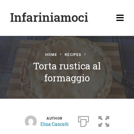
Infariniamoci
HOME
RECIPES
Torta rustica al
Home
formaggio
Ricette
Antipasti
Primi
Secondi
AUTHOR
Elisa Cascelli
Carne