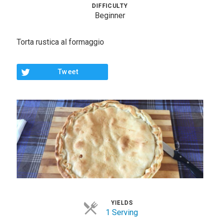
Contorni
DIFFICULTY
Beginner
Pesce
Torta rustica al formaggio
Dolci
Light
Tweet
Panini
Vegetariane
Varie
Chi Sono
Contattami
YIELDS
1 Serving