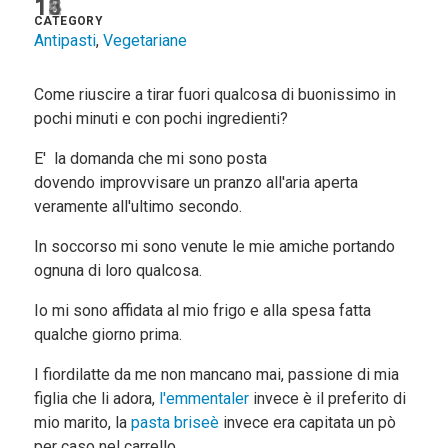
12
13
14
15
16
CATEGORY
Antipasti
,
Vegetariane
Come riuscire a tirar fuori qualcosa di buonissimo in
pochi minuti e con pochi ingredienti?
E' la domanda che mi sono posta
dovendo improvvisare un pranzo all'aria aperta
veramente all'ultimo secondo.
In soccorso mi sono venute le mie amiche portando
ognuna di loro qualcosa.
Io mi sono affidata al mio frigo e alla spesa fatta
qualche giorno prima.
I fiordilatte da me non mancano mai, passione di mia
figlia che li adora,
l'emmentaler
invece è il preferito di
mio marito, la
pasta briseè
invece era capitata un pò
per caso nel carrello.