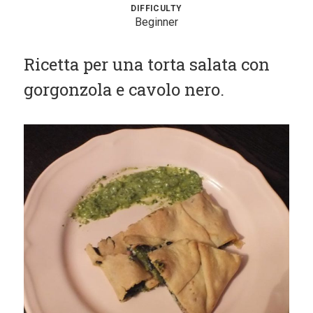
Contorni
DIFFICULTY
Beginner
Pesce
Ricetta per una torta salata con
Dolci
gorgonzola e cavolo nero.
Light
Panini
Vegetariane
Varie
Chi Sono
Contattami