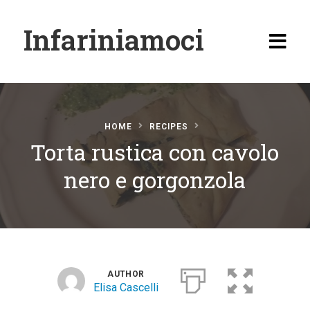
Infariniamoci
HOME
RECIPES
Torta rustica con cavolo
Home
nero e gorgonzola
Ricette
Antipasti
Primi
Secondi
AUTHOR
Elisa Cascelli
Carne