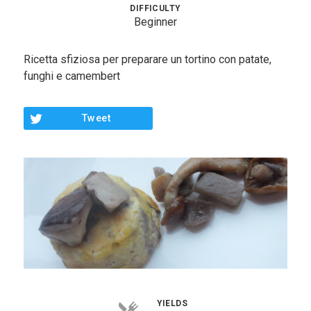
Contorni
DIFFICULTY
Beginner
Pesce
Ricetta sfiziosa per preparare un tortino con patate,
Dolci
funghi e camembert
Light
Tweet
Panini
Vegetariane
Varie
Chi Sono
Contattami
YIELDS