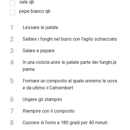
sale qb
pepe bianco qb
1
Lessare le patate
2
Saltare i funghi nel burro con l'aglio schiacciato
3
Salare e pepare
4
In una ciotola unire le patate parte dei funghi,la
panna
5
Formare un composto al quale uniremo le uova
e da ultimo il Camembert
6
Ungere gli stampini
7
Riempire con il composto
8
Cuocere in forno a 180 gradi per 40 minuti