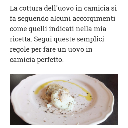
Contorni
La cottura dell'uovo in camicia si
Pesce
fa seguendo alcuni accorgimenti
come quelli indicati nella mia
Dolci
ricetta. Segui queste semplici
Light
regole per fare un uovo in
Panini
camicia perfetto.
Vegetariane
Varie
Chi Sono
Contattami