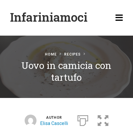
Infariniamoci
HOME
RECIPES
Uovo in camicia con
Home
tartufo
Ricette
Antipasti
Primi
Secondi
AUTHOR
Elisa Cascelli
Carne