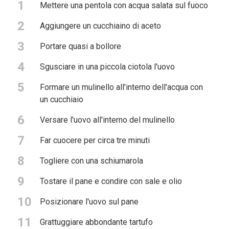
1
Mettere una pentola con acqua salata sul fuoco
2
Aggiungere un cucchiaino di aceto
3
Portare quasi a bollore
4
Sgusciare in una piccola ciotola l'uovo
5
Formare un mulinello all'interno dell'acqua con
un cucchiaio
6
Versare l'uovo all'interno del mulinello
7
Far cuocere per circa tre minuti
8
Togliere con una schiumarola
9
Tostare il pane e condire con sale e olio
10
Posizionare l'uovo sul pane
11
Grattuggiare abbondante tartufo