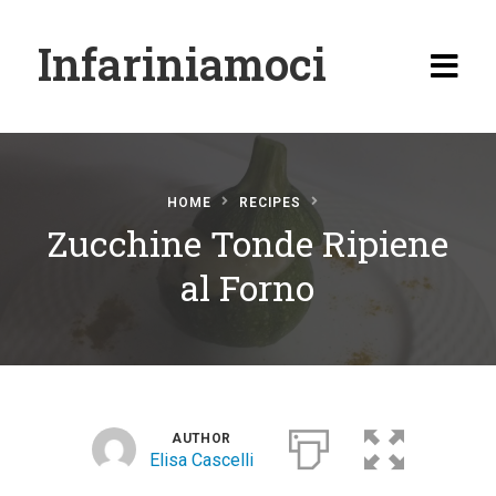
Infariniamoci
HOME
RECIPES
Zucchine Tonde Ripiene
Home
al Forno
Ricette
Antipasti
Primi
Secondi
AUTHOR
Elisa Cascelli
Carne