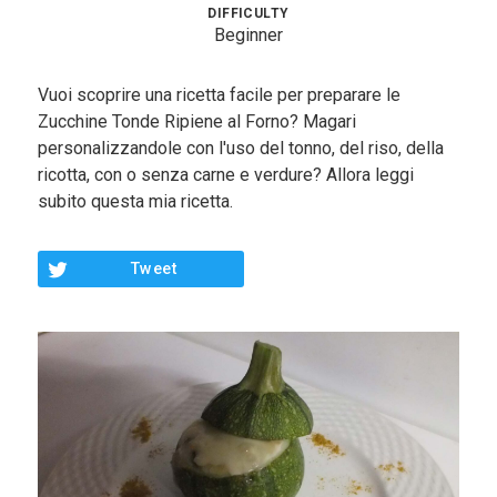
Contorni
DIFFICULTY
Beginner
Pesce
Vuoi scoprire una ricetta facile per preparare le
Dolci
Zucchine Tonde Ripiene al Forno? Magari
personalizzandole con l'uso del tonno, del riso, della
Light
ricotta, con o senza carne e verdure? Allora leggi
Panini
subito questa mia ricetta.
Vegetariane
Tweet
Varie
Chi Sono
Contattami