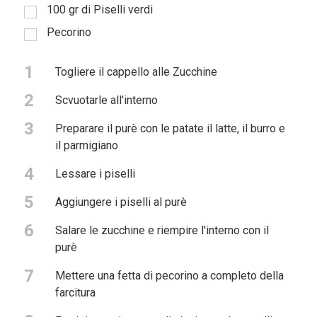
100 gr di Piselli verdi
Pecorino
1
Togliere il cappello alle Zucchine
2
Scvuotarle all'interno
3
Preparare il purè con le patate il latte, il burro e
il parmigiano
4
Lessare i piselli
5
Aggiungere i piselli al purè
6
Salare le zucchine e riempire l'interno con il
purè
7
Mettere una fetta di pecorino a completo della
farcitura