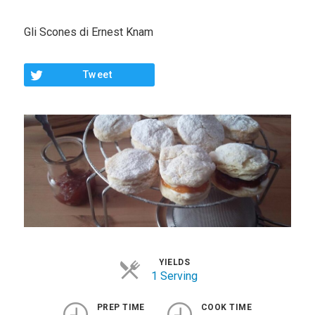
Contorni
Gli Scones di Ernest Knam
Pesce
Dolci
Tweet
Light
Panini
Vegetariane
Varie
Chi Sono
Contattami
YIELDS
1 Serving
PREP TIME
COOK TIME