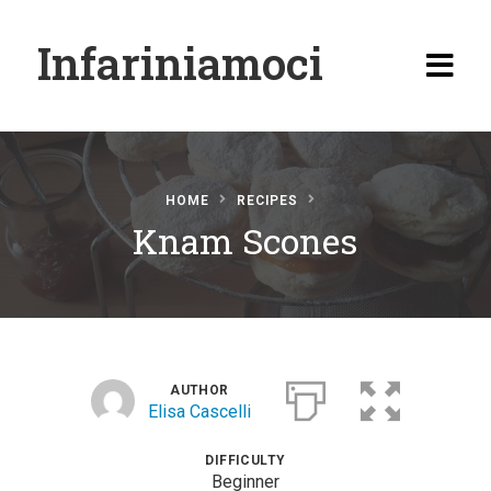
Infariniamoci
HOME
RECIPES
Knam Scones
Home
Ricette
Antipasti
Primi
AUTHOR
Elisa Cascelli
Secondi
Carne
DIFFICULTY
Beginner