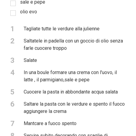
sale e pepe
olio evo
1
Tagliate tutte le verdure alla julienne
2
Saltatele in padella con un goccio di olio senza
farle cuocere troppo
3
Salate
4
In una boule formare una crema con l'uovo, il
latte , il parmigiano,sale e pepe
5
Cuocere la pasta in abbondante acqua salata
6
Saltare la pasta con le verdure e spento il fuoco
aggiungere la crema
7
Mantcare a fuoco spento
8
Servire subito decorando con scaglie di