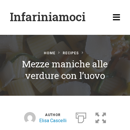
Infariniamoci
HOME
RECIPES
Mezze maniche alle
Home
verdure con l’uovo
Ricette
Antipasti
Primi
Secondi
AUTHOR
Elisa Cascelli
Carne