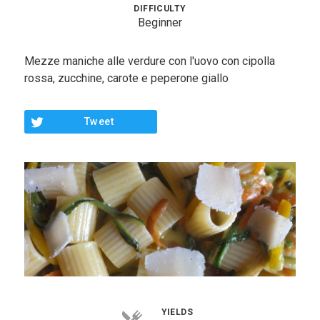
Contorni
DIFFICULTY
Beginner
Pesce
Mezze maniche alle verdure con l'uovo con cipolla
Dolci
rossa, zucchine, carote e peperone giallo
Light
Tweet
Panini
Vegetariane
Varie
Chi Sono
Contattami
YIELDS