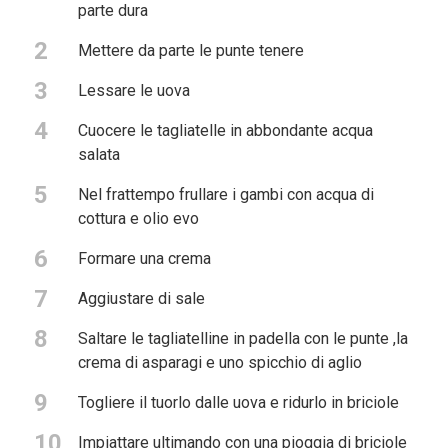
parte dura
2
Mettere da parte le punte tenere
3
Lessare le uova
4
Cuocere le tagliatelle in abbondante acqua
salata
5
Nel frattempo frullare i gambi con acqua di
cottura e olio evo
6
Formare una crema
7
Aggiustare di sale
8
Saltare le tagliatelline in padella con le punte ,la
crema di asparagi e uno spicchio di aglio
9
Togliere il tuorlo dalle uova e ridurlo in briciole
10
Impiattare ultimando con una pioggia di briciole