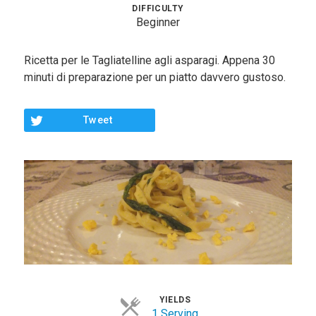
Contorni
DIFFICULTY
Beginner
Pesce
Ricetta per le Tagliatelline agli asparagi. Appena 30
Dolci
minuti di preparazione per un piatto davvero gustoso.
Light
Tweet
Panini
Vegetariane
Varie
Chi Sono
Contattami
YIELDS
1 Serving