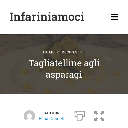
Infariniamoci
HOME
RECIPES
Tagliatelline agli
Home
asparagi
Ricette
Antipasti
Primi
Secondi
AUTHOR
Elisa Cascelli
Carne