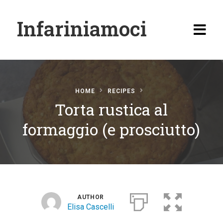
Infariniamoci
HOME
RECIPES
Torta rustica al
Home
formaggio (e prosciutto)
Ricette
Antipasti
Primi
Secondi
AUTHOR
Elisa Cascelli
Carne