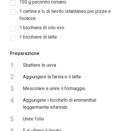
150
g
pecorino romano
1
cartina e ½ di lievito istantaneo per pizze e
focacce
1
bicchiere di olio evo
1
bicchiere di latte
Preparazione
1
Sbattere le uova
2
Aggiungere la farina e il latte
3
Mescolare e unire il formaggio
4
Aggiungete i tocchetti di emmenthal
leggermente infarinati
5
Unire l'olio
6
E in ultimo il lievito