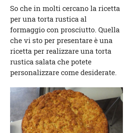
Contorni
So che in molti cercano la ricetta
Pesce
per una torta rustica al
formaggio con prosciutto. Quella
Dolci
che vi sto per presentare è una
Light
ricetta per realizzare una torta
Panini
rustica salata che potete
Vegetariane
personalizzare come desiderate.
Varie
Chi Sono
Contattami