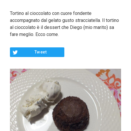
Contorni
Tortino al cioccolato con cuore fondente
Pesce
accompagnato dal gelato gusto stracciatella. Il tortino
al cioccolato è il dessert che Diego (mio marito) sa
Dolci
fare meglio. Ecco come.
Light
Panini
Tweet
Vegetariane
Varie
Chi Sono
Contattami