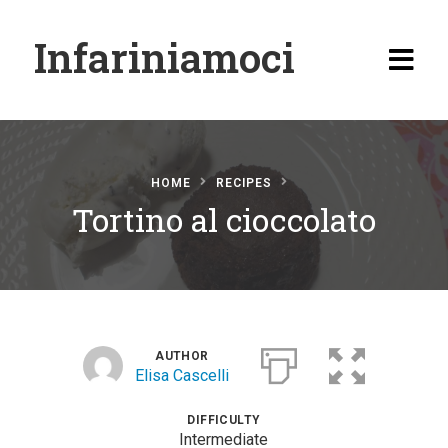
Infariniamoci
HOME
RECIPES
Tortino al cioccolato
Home
Ricette
Antipasti
Primi
AUTHOR
Elisa Cascelli
Secondi
Carne
DIFFICULTY
Intermediate