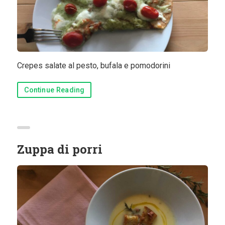
Contorni
Pesce
Dolci
Crepes salate al pesto, bufala e pomodorini
Light
Panini
Continue Reading
Vegetariane
Varie
Zuppa di porri
Chi Sono
Contattami