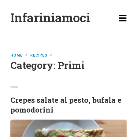
Infariniamoci
HOME
RECIPES
Category:
Primi
Home
Ricette
Antipasti
Crepes salate al pesto, bufala e
Primi
pomodorini
Secondi
Carne